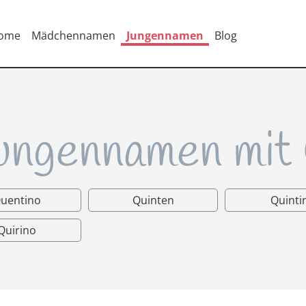
ome
Mädchennamen
Jungennamen
Blog
ungennamen mit
uentino
Quinten
Quinti
Quirino