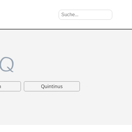
Suche nach Vornamen
Search
 Q
n
Quintinus