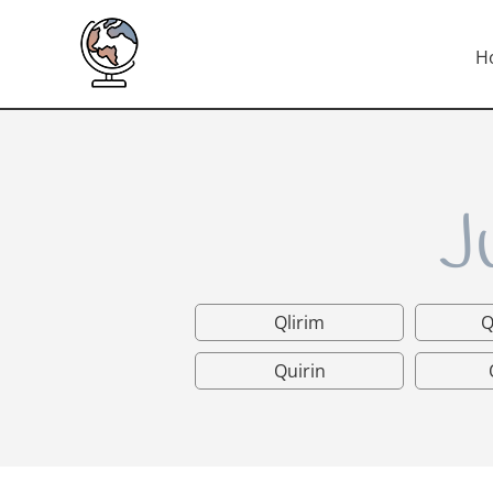
H
J
Qlirim
Q
Quirin