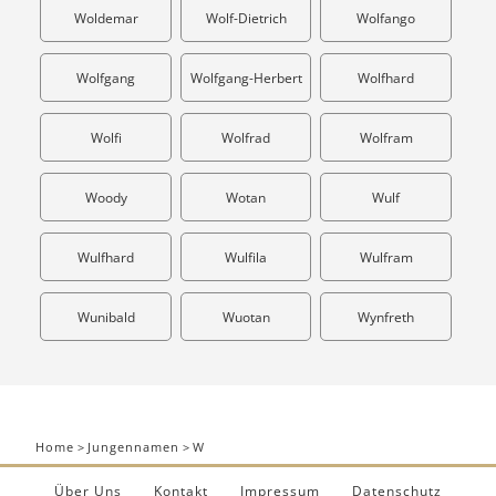
Woldemar
Wolf-Dietrich
Wolfango
Wolfgang
Wolfgang-Herbert
Wolfhard
Wolfi
Wolfrad
Wolfram
Woody
Wotan
Wulf
Wulfhard
Wulfila
Wulfram
Wunibald
Wuotan
Wynfreth
Home
>
Jungennamen
>
W
Über Uns
Kontakt
Impressum
Datenschutz