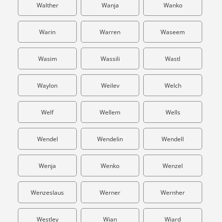
Walther
Wanja
Wanko
Warin
Warren
Waseem
Wasim
Wassili
Wastl
Waylon
Weilev
Welch
Welf
Wellem
Wells
Wendel
Wendelin
Wendell
Wenja
Wenko
Wenzel
Wenzeslaus
Werner
Wernher
Westley
Wian
Wiard