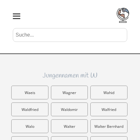
Suche nach Vornamen
Search
Jungennamen mit W
Waeis
Wagner
Wahid
Waldfried
Waldomir
Walfried
Walo
Walter
Walter Bernhard