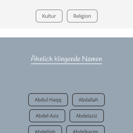
Kultur
Religion
Ähnlich klingende Namen
Abdul-Haqq
Abdallah
Abdel-Aziz
Abdelaziz
Abdelilah
Abdelkarim