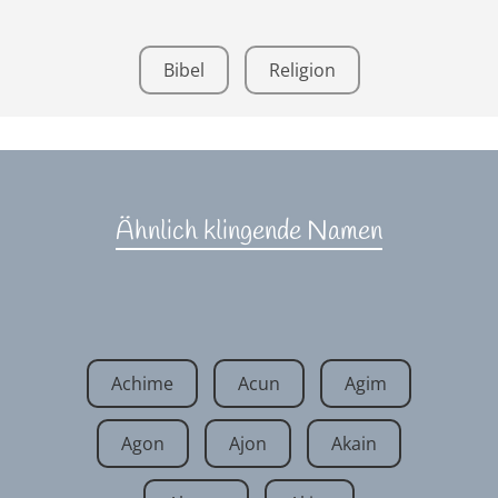
Bibel
Religion
Ähnlich klingende Namen
Achime
Acun
Agim
Agon
Ajon
Akain