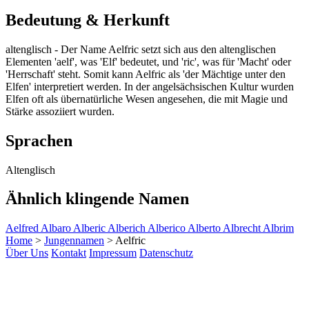
Bedeutung & Herkunft
altenglisch - Der Name Aelfric setzt sich aus den altenglischen
Elementen 'aelf', was 'Elf' bedeutet, und 'ric', was für 'Macht' oder
'Herrschaft' steht. Somit kann Aelfric als 'der Mächtige unter den
Elfen' interpretiert werden. In der angelsächsischen Kultur wurden
Elfen oft als übernatürliche Wesen angesehen, die mit Magie und
Stärke assoziiert wurden.
Sprachen
Altenglisch
Ähnlich klingende Namen
Aelfred
Albaro
Alberic
Alberich
Alberico
Alberto
Albrecht
Albrim
Home
>
Jungennamen
>
Aelfric
Über Uns
Kontakt
Impressum
Datenschutz