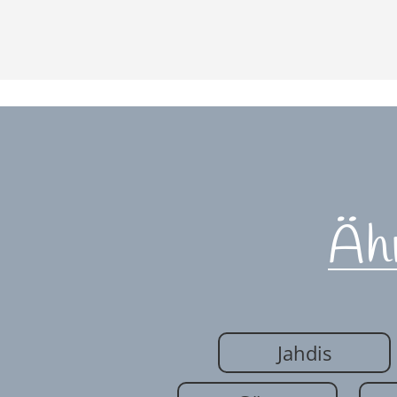
Äh
Jahdis