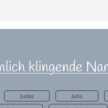
nlich klingende Na
Judas
Jutis