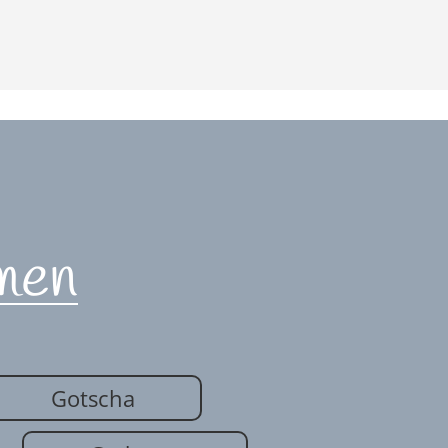
men
Gotscha