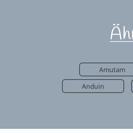
Äh
Amutam
Anduin