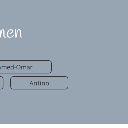
men
hmed-Omar
Antino