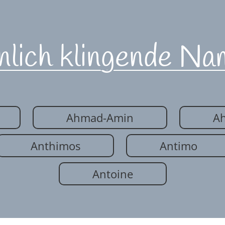
nlich klingende Na
Ahmad-Amin
A
Anthimos
Antimo
Antoine