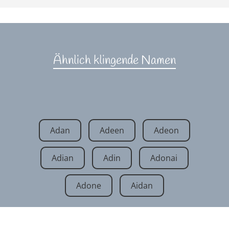
Ähnlich klingende Namen
Adan
Adeen
Adeon
Adian
Adin
Adonai
Adone
Aidan