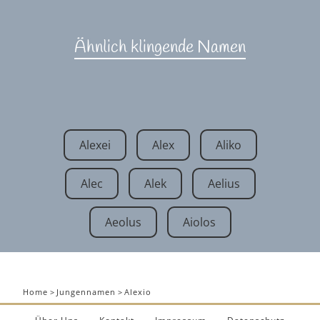
Ähnlich klingende Namen
Alexei
Alex
Aliko
Alec
Alek
Aelius
Aeolus
Aiolos
Home
>
Jungennamen
>
Alexio