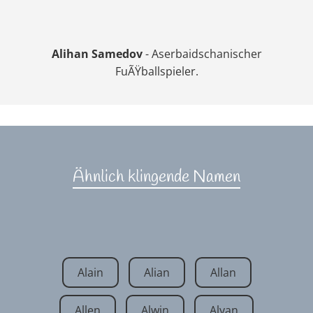
Alihan Samedov
- Aserbaidschanischer
FuÃŸballspieler.
Ähnlich klingende Namen
Alain
Alian
Allan
Allen
Alwin
Alyan