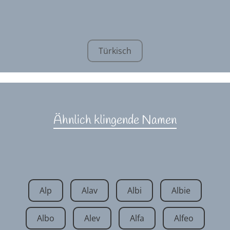
Türkisch
Ähnlich klingende Namen
Alp
Alav
Albi
Albie
Albo
Alev
Alfa
Alfeo