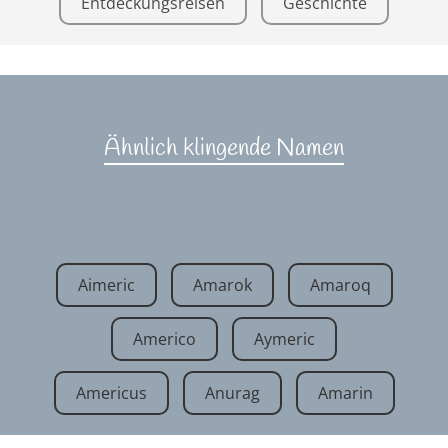
Entdeckungsreisen
Geschichte
Ähnlich klingende Namen
Aimeric
Amarok
Amaroq
Americo
Aymeric
Americus
Anurag
Amarin