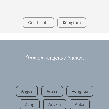
Geschichte
Königtum
Ähnlich klingende Namen
Angus
Ansas
Aonghus
Aang
Anakin
Anko