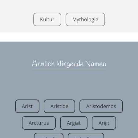
Kultur
Mythologie
Ähnlich klingende Namen
Arist
Aristide
Aristodemos
Arcturus
Argiat
Arijit