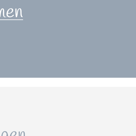
men
gen