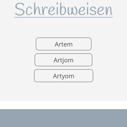
Schreibweisen
Artem
Artjom
Artyom