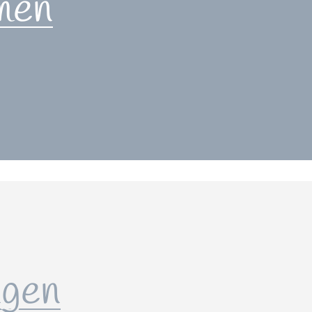
men
gen