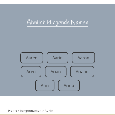
Ähnlich klingende Namen
Aaren
Aarin
Aaron
Aren
Arian
Ariano
Arin
Arino
Home
>
Jungennamen
>
Aurin