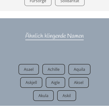
Fürsorge
Solidarität
Ähnlich klingende Namen
Asael
Achille
Aquila
Askjell
Aigle
Aksel
Akula
Askil