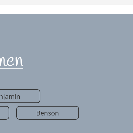
men
njamin
Benson