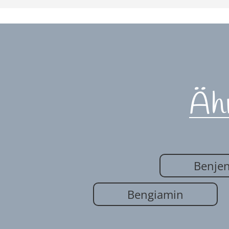
Äh
Benje
Bengiamin