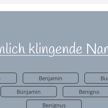
nlich klingende Na
n
Benjamin
Bu
Bünjamin
Benigno
Benignus