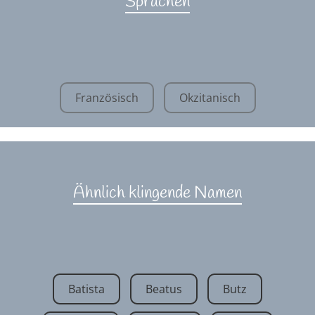
Sprachen
Französisch
Okzitanisch
Ähnlich klingende Namen
Batista
Beatus
Butz