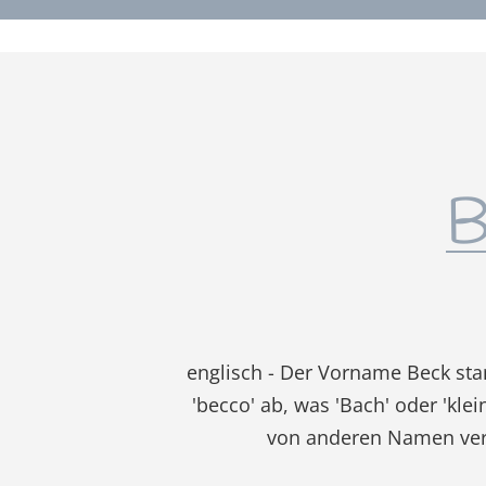
B
englisch - Der Vorname Beck st
'becco' ab, was 'Bach' oder 'kle
von anderen Namen verwe