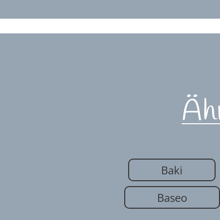
Äh
Baki
Baseo