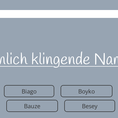
nlich klingende Na
Biago
Boyko
Bauze
Besey