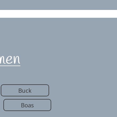
men
Buck
Boas