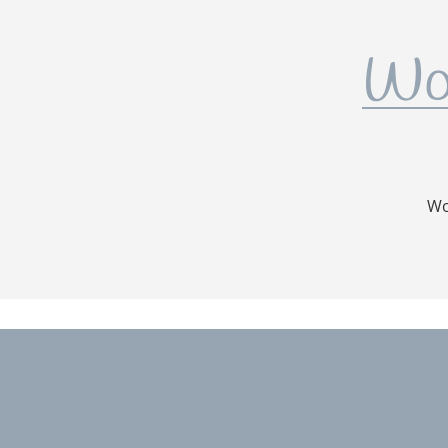
Wo
Wo