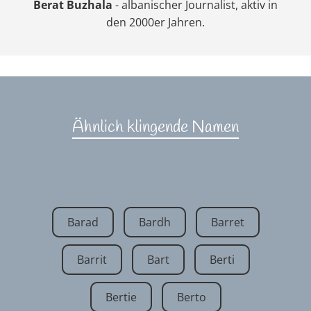
Berat Buzhala
- albanischer Journalist, aktiv in
den 2000er Jahren.
Ähnlich klingende Namen
Barad
Bardh
Barret
Barrit
Bart
Berti
Bertie
Berto