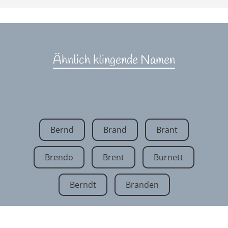
Ähnlich klingende Namen
Bernd
Brand
Brant
Brendo
Brent
Burnett
Berndt
Branden