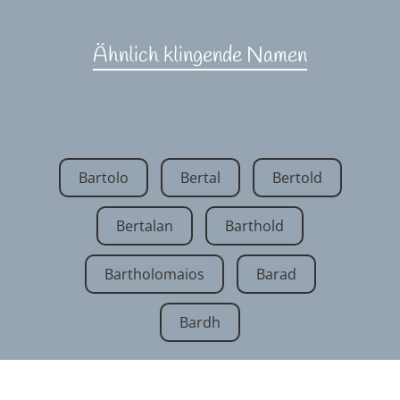
Ähnlich klingende Namen
Bartolo
Bertal
Bertold
Bertalan
Barthold
Bartholomaios
Barad
Bardh