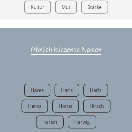
Kultur
Mut
Stärke
Ähnlich klingende Namen
Hares
Haris
Hariz
Heros
Horus
Hirsch
Harish
Harwig