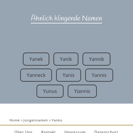
Ähnlich klingende Namen
Yanek
Yanik
Yannik
Yanneck
Yanis
Yannis
Yunus
Yiannis
Home
>
Jungennamen
>
Yanko
Über Uns
Kontakt
Impressum
Datenschutz