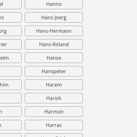
al
Hanno
ns
Hans Joerg
org
Hans-Hermann
ner
Hans-Roland
helm
Hanse
Hanspeter
chim
Harem
Harish
n
Harmon
n
Harras