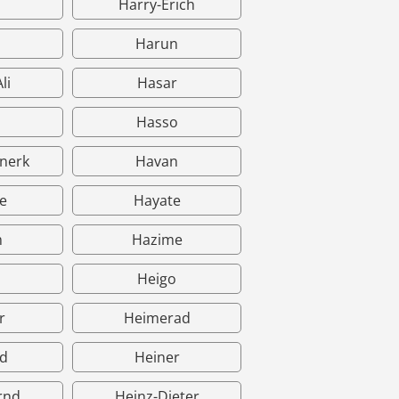
Harry-Erich
Harun
li
Hasar
Hasso
nerk
Havan
e
Hayate
m
Hazime
Heigo
r
Heimerad
d
Heiner
rnd
Heinz-Dieter