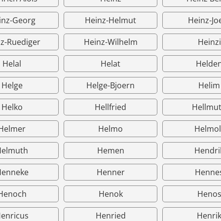
inz-Georg
Heinz-Helmut
Heinz-Jo
z-Ruediger
Heinz-Wilhelm
Heinzi
Helal
Helat
Helde
Helge
Helge-Bjoern
Helim
Helko
Hellfried
Hellmu
Helmer
Helmo
Helmol
Helmuth
Hemen
Hendri
Henneke
Henner
Henne
Henoch
Henok
Heno
enricus
Henried
Henri