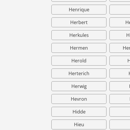
Henrique
Herbert
H
Herkules
H
Hermen
He
Herold
H
Herterich
Herwig
Hevron
Hidde
Hieu