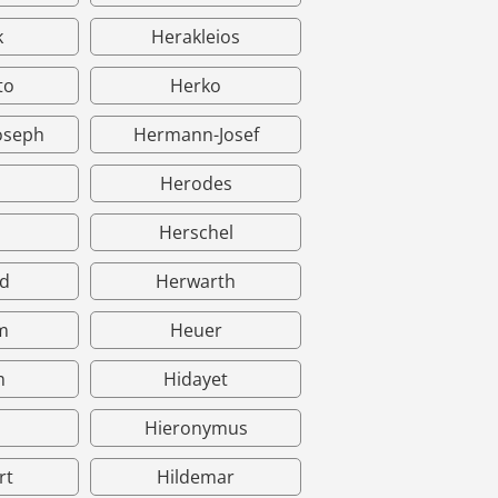
k
Herakleios
to
Herko
oseph
Hermann-Josef
Herodes
Herschel
d
Herwarth
m
Heuer
m
Hidayet
Hieronymus
rt
Hildemar