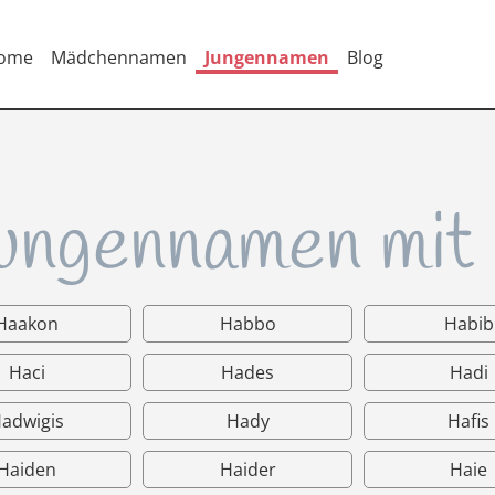
ome
Mädchennamen
Jungennamen
Blog
ungennamen mit
Haakon
Habbo
Habib
Haci
Hades
Hadi
adwigis
Hady
Hafis
Haiden
Haider
Haie