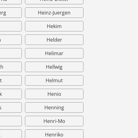
erg
Heinz-Juergen
Hekim
n
Helder
Helimar
th
Hellwig
t
Helmut
k
Henio
s
Henning
s
Henri-Mo
k
Henriko