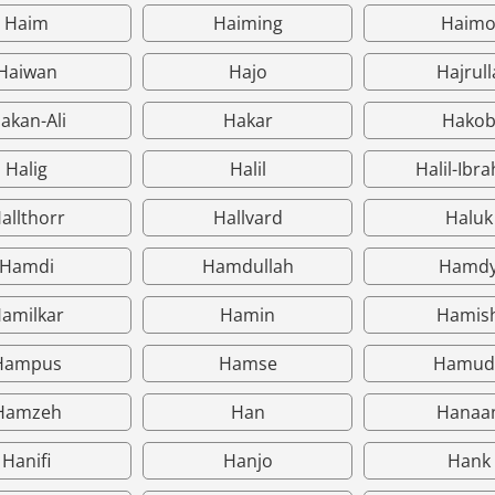
Haim
Haiming
Haim
Haiwan
Hajo
Hajrull
akan-Ali
Hakar
Hako
Halig
Halil
Halil-Ibr
allthorr
Hallvard
Haluk
Hamdi
Hamdullah
Hamd
amilkar
Hamin
Hamis
Hampus
Hamse
Hamud
Hamzeh
Han
Hanaa
Hanifi
Hanjo
Hank