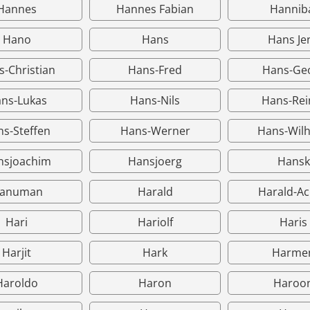
Hannes
Hannes Fabian
Hannib
Hano
Hans
Hans Je
-Christian
Hans-Fred
Hans-Ge
ns-Lukas
Hans-Nils
Hans-Rei
s-Steffen
Hans-Werner
Hans-Wil
nsjoachim
Hansjoerg
Hansk
anuman
Harald
Harald-A
Hari
Hariolf
Haris
Harjit
Hark
Harme
Haroldo
Haron
Haroo