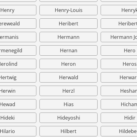
Henry
Henry-Louis
Henry
ereweald
Heribert
Heriber
ermanis
Hermann
Hermann J
rmenegild
Hernan
Hero
erolind
Heron
Heros
Hertwig
Herwald
Herwar
Herwin
Herzl
Hesha
Hewad
Hias
Hicha
Hideki
Hideyoshi
Hidir
Hilario
Hilbert
Hildebe