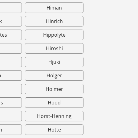
Himan
k
Hinrich
tes
Hippolyte
Hiroshi
Hjuki
n
Holger
Holmer
s
Hood
Horst-Henning
m
Hotte