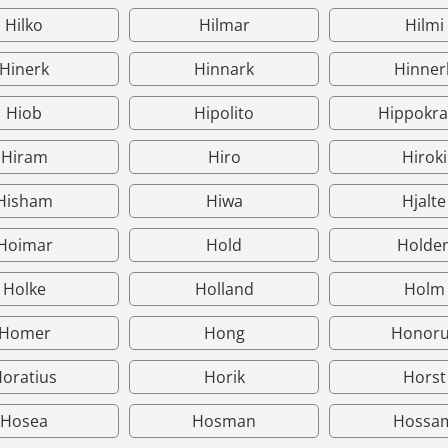
Hilko
Hilmar
Hilmi
Hinerk
Hinnark
Hinner
Hiob
Hipolito
Hippokra
Hiram
Hiro
Hiroki
Hisham
Hiwa
Hjalte
Hoimar
Hold
Holde
Holke
Holland
Holm
Homer
Hong
Honoru
oratius
Horik
Horst
Hosea
Hosman
Hossa