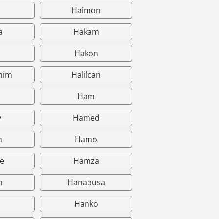
o
Haimon
a
Hakam
b
Hakon
ahim
Halilcan
Ham
y
Hamed
h
Hamo
e
Hamza
n
Hanabusa
Hanko