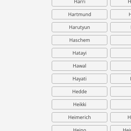
Harri
H
Hartmund
Harutyun
Haschem
Hatayi
Hawal
Hayati
Hedde
Heikki
Heimerich
H
Heino
Hei