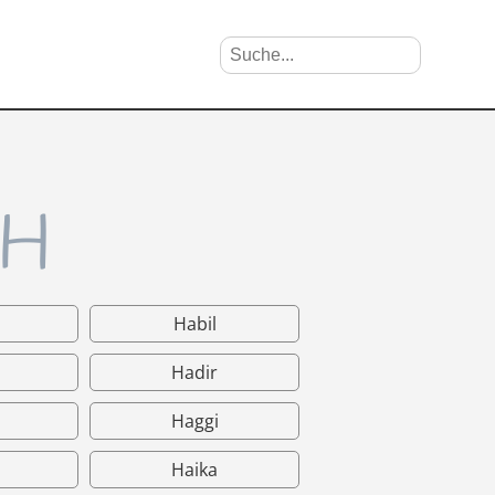
Suche nach Vornamen
Search
 H
Habil
Hadir
Haggi
Haika