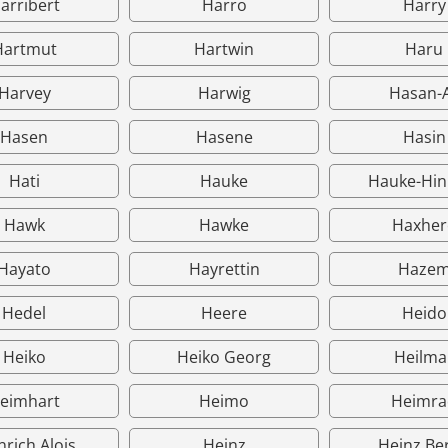
arribert
Harro
Harry
Hartmut
Hartwin
Haru
Harvey
Harwig
Hasan-A
Hasen
Hasene
Hasin
Hati
Hauke
Hauke-Hin
Hawk
Hawke
Haxher
Hayato
Hayrettin
Haze
Hedel
Heere
Heido
Heiko
Heiko Georg
Heilma
eimhart
Heimo
Heimra
nrich Alois
Heinz
Heinz Be