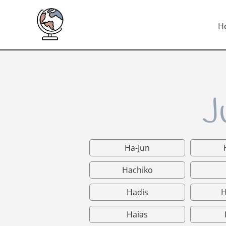
H
J
Ha-Jun
Hachiko
Hadis
H
Haias