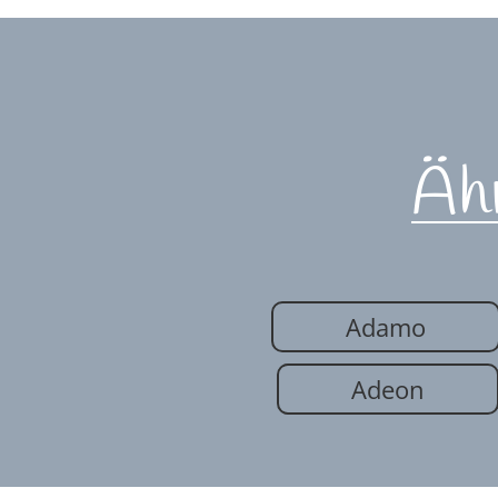
Äh
Adamo
Adeon