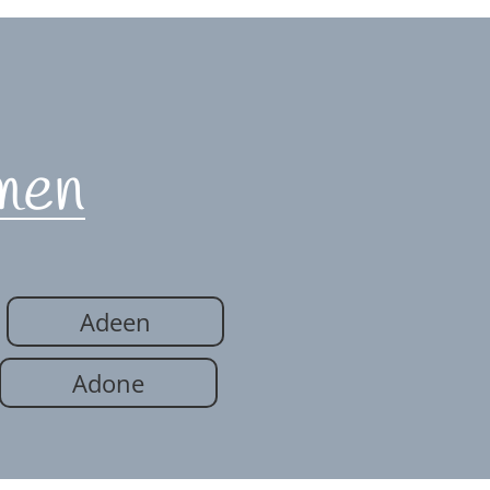
men
Adeen
Adone