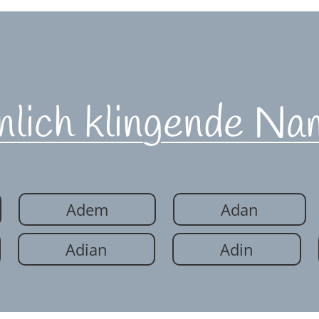
nlich klingende Na
Adem
Adan
Adian
Adin