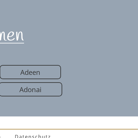
men
Adeen
Adonai
m
Datenschutz