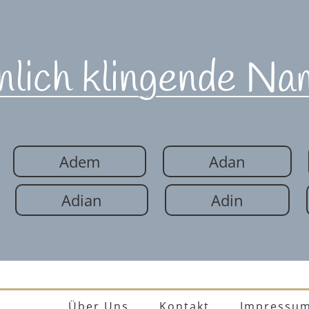
nlich klingende Na
Adem
Adan
Adian
Adin
Über Uns
Kontakt
Impressu