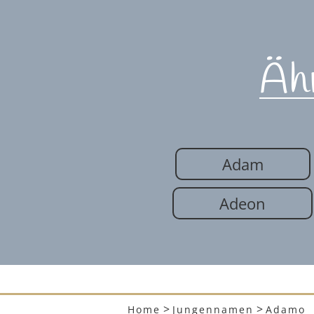
Äh
Adam
Adeon
>
>
Home
Jungennamen
Adamo