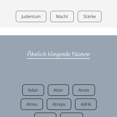
Judentum
Macht
Stärke
Ähnlich klingende Namen
Adair
Aitor
Atreo
Atreu
Atreyu
Adrik