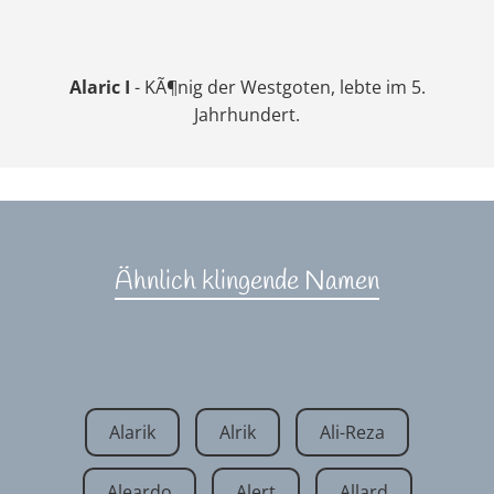
Alaric I
- KÃ¶nig der Westgoten, lebte im 5.
Jahrhundert.
Ähnlich klingende Namen
Alarik
Alrik
Ali-Reza
Aleardo
Alert
Allard