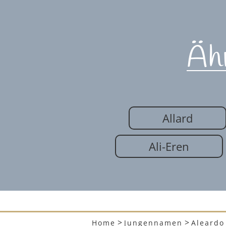
Äh
Allard
Ali-Eren
>
>
Home
Jungennamen
Aleardo