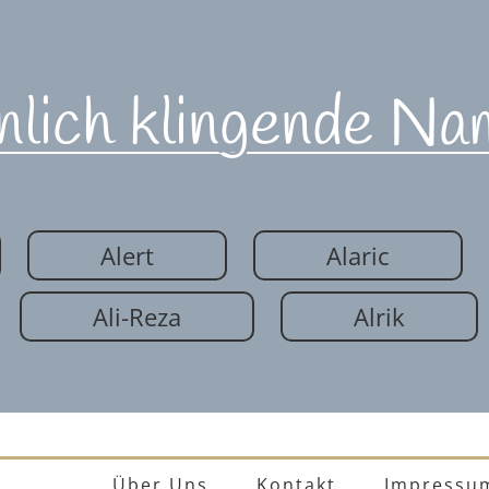
nlich klingende Na
Alert
Alaric
Ali-Reza
Alrik
Über Uns
Kontakt
Impressu