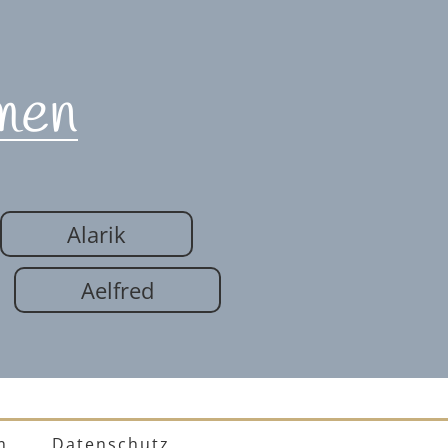
men
Alarik
Aelfred
m
Datenschutz