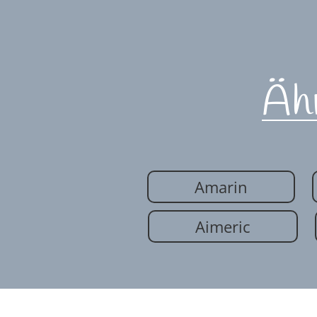
Äh
Amarin
Aimeric