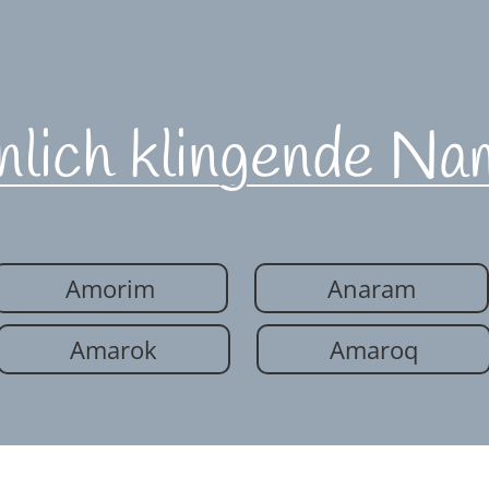
nlich klingende Na
Amorim
Anaram
Amarok
Amaroq