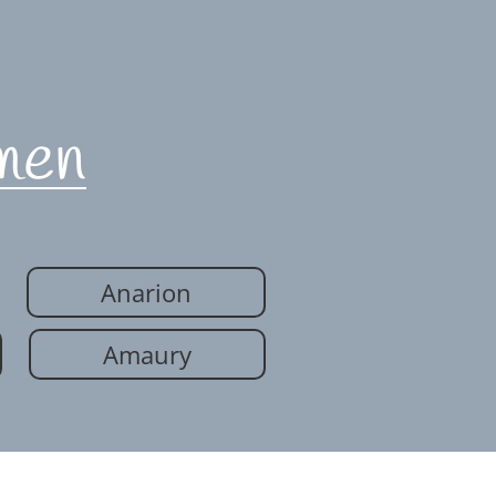
men
Anarion
Amaury