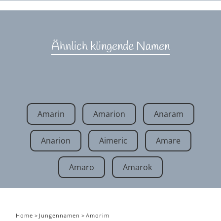
Ähnlich klingende Namen
Amarin
Amarion
Anaram
Anarion
Aimeric
Amare
Amaro
Amarok
Home
>
Jungennamen
>
Amorim