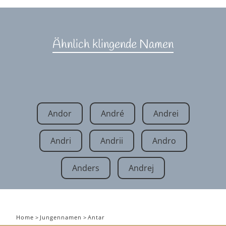
Ähnlich klingende Namen
Andor
André
Andrei
Andri
Andrii
Andro
Anders
Andrej
Home
>
Jungennamen
>
Antar