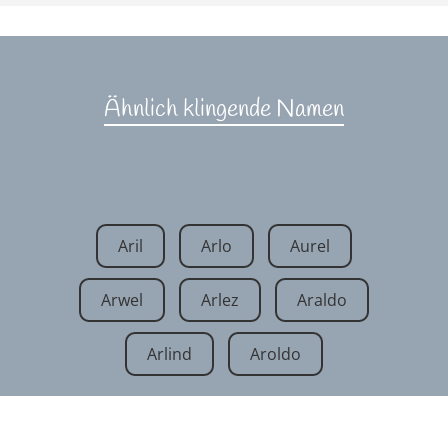
Ähnlich klingende Namen
Aril
Arlo
Aurel
Arwel
Arlez
Araldo
Arlind
Aroldo