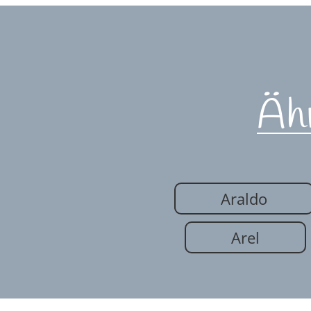
Äh
Araldo
Arel