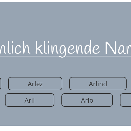
nlich klingende Na
Arlez
Arlind
Aril
Arlo