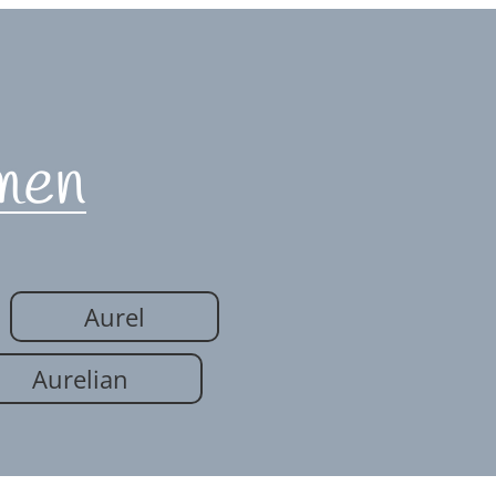
men
Aurel
Aurelian