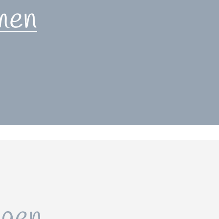
men
gen