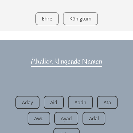
Ehre
Königtum
Ähnlich klingende Namen
Aday
Aid
Aodh
Ata
Awd
Ayad
Adal