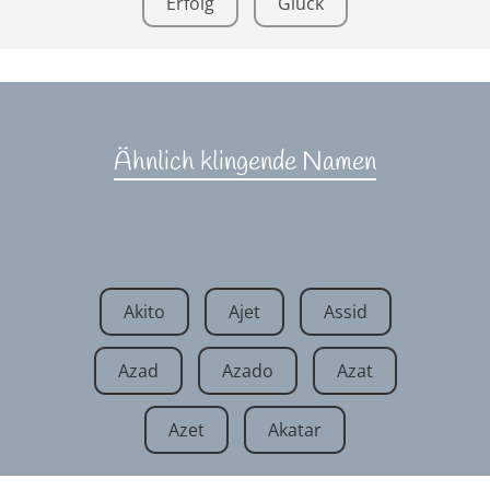
Erfolg
Glück
Ähnlich klingende Namen
Akito
Ajet
Assid
Azad
Azado
Azat
Azet
Akatar