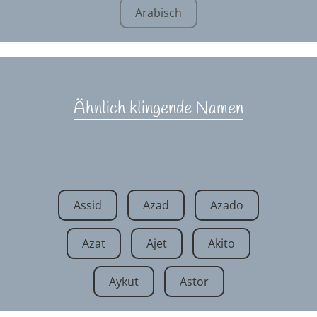
Arabisch
Ähnlich klingende Namen
Assid
Azad
Azado
Azat
Ajet
Akito
Aykut
Astor